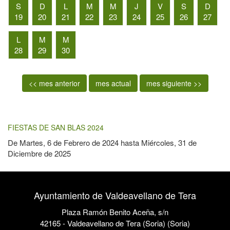
S
D
L
M
M
J
V
S
D
19
20
21
22
23
24
25
26
27
L
M
M
28
29
30
<< mes anterior
mes actual
mes siguiente >>
FIESTAS DE SAN BLAS 2024
De
Martes, 6 de Febrero de 2024
hasta
Miércoles, 31 de
Diciembre de 2025
Ayuntamiento de Valdeavellano de Tera
Plaza Ramón Benito Aceña, s/n
42165 - Valdeavellano de Tera (Soria) (Soria)