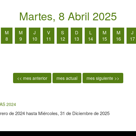
Martes, 8 Abril 2025
M
M
J
V
S
D
L
M
M
J
8
9
10
11
12
13
14
15
16
17
<< mes anterior
mes actual
mes siguiente >>
AS 2024
rero de 2024
hasta
Miércoles, 31 de Diciembre de 2025