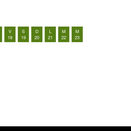
V
S
D
L
M
M
18
19
20
21
22
23