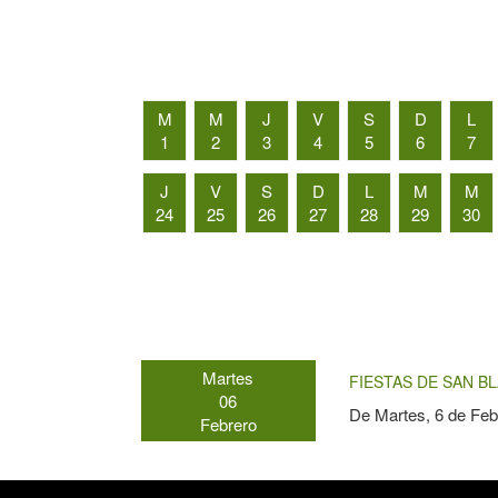
M
M
J
V
S
D
L
1
2
3
4
5
6
7
J
V
S
D
L
M
M
24
25
26
27
28
29
30
Martes
FIESTAS DE SAN BL
06
De
Martes, 6 de Feb
Febrero