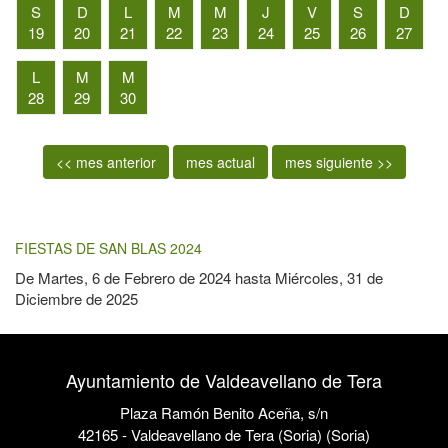
S
D
L
M
M
J
V
S
D
19
20
21
22
23
24
25
26
27
L
M
M
28
29
30
<< mes anterior
mes actual
mes siguiente >>
FIESTAS DE SAN BLAS 2024
De
Martes, 6 de Febrero de 2024
hasta
Miércoles, 31 de
Diciembre de 2025
Ayuntamiento de Valdeavellano de Tera
Plaza Ramón Benito Aceña, s/n
42165 - Valdeavellano de Tera (Soria) (Soria)