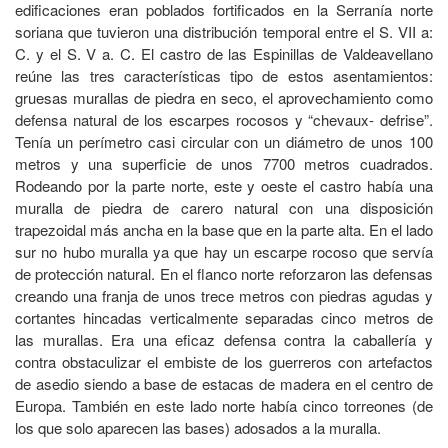
edificaciones eran poblados fortificados en la Serranía norte
soriana que tuvieron una distribución temporal entre el S. VII a:
C. y el S. V a. C. El castro de las Espinillas de Valdeavellano
reúne las tres características tipo de estos asentamientos:
gruesas murallas de piedra en seco, el aprovechamiento como
defensa natural de los escarpes rocosos y “chevaux- defrise”.
Tenía un perímetro casi circular con un diámetro de unos 100
metros y una superficie de unos 7700 metros cuadrados.
Rodeando por la parte norte, este y oeste el castro había una
muralla de piedra de carero natural con una disposición
trapezoidal más ancha en la base que en la parte alta. En el lado
sur no hubo muralla ya que hay un escarpe rocoso que servía
de protección natural. En el flanco norte reforzaron las defensas
creando una franja de unos trece metros con piedras agudas y
cortantes hincadas verticalmente separadas cinco metros de
las murallas. Era una eficaz defensa contra la caballería y
contra obstaculizar el embiste de los guerreros con artefactos
de asedio siendo a base de estacas de madera en el centro de
Europa. También en este lado norte había cinco torreones (de
los que solo aparecen las bases) adosados a la muralla.