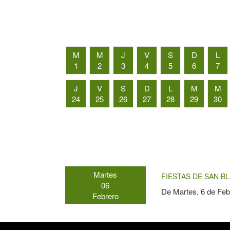
M
M
J
V
S
D
L
1
2
3
4
5
6
7
J
V
S
D
L
M
M
24
25
26
27
28
29
30
Martes
FIESTAS DE SAN BL
06
De
Martes, 6 de Feb
Febrero