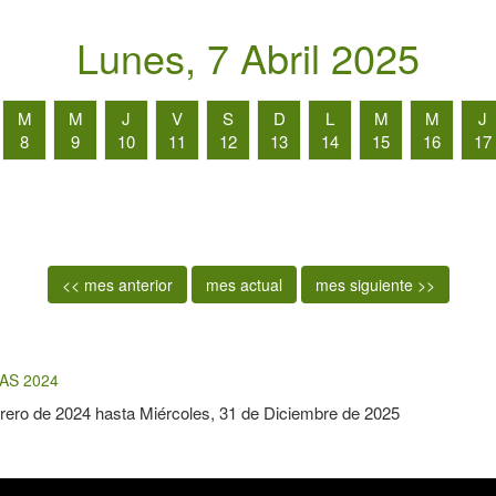
Lunes, 7 Abril 2025
M
M
J
V
S
D
L
M
M
J
8
9
10
11
12
13
14
15
16
17
<< mes anterior
mes actual
mes siguiente >>
AS 2024
rero de 2024
hasta
Miércoles, 31 de Diciembre de 2025