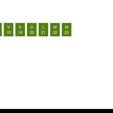
V
S
D
L
M
M
18
19
20
21
22
23