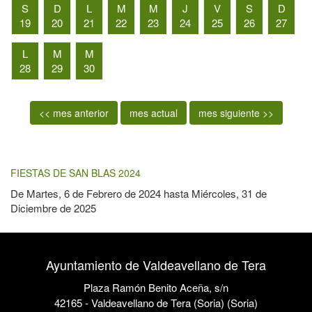
S
D
L
M
M
J
V
S
D
19
20
21
22
23
24
25
26
27
L
M
M
28
29
30
<< mes anterior
mes actual
mes siguiente >>
FIESTAS DE SAN BLAS 2024
De
Martes, 6 de Febrero de 2024
hasta
Miércoles, 31 de
Diciembre de 2025
Ayuntamiento de Valdeavellano de Tera
Plaza Ramón Benito Aceña, s/n
42165 - Valdeavellano de Tera (Soria) (Soria)