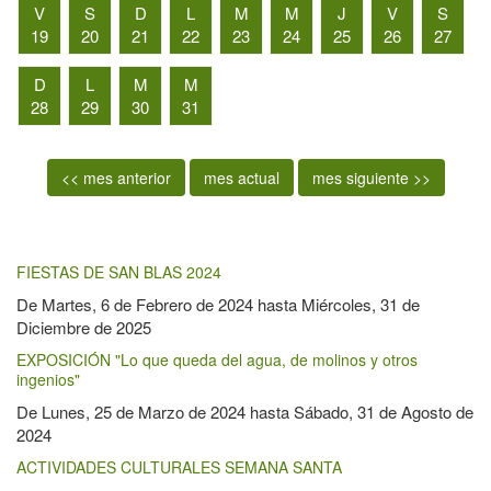
V
S
D
L
M
M
J
V
S
19
20
21
22
23
24
25
26
27
D
L
M
M
28
29
30
31
<< mes anterior
mes actual
mes siguiente >>
FIESTAS DE SAN BLAS 2024
De
Martes, 6 de Febrero de 2024
hasta
Miércoles, 31 de
Diciembre de 2025
EXPOSICIÓN "Lo que queda del agua, de molinos y otros
ingenios"
De
Lunes, 25 de Marzo de 2024
hasta
Sábado, 31 de Agosto de
2024
ACTIVIDADES CULTURALES SEMANA SANTA