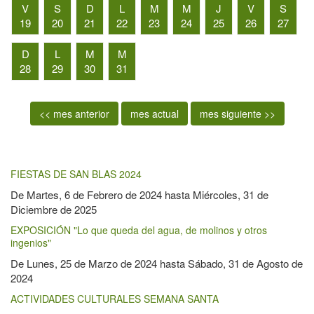
V
S
D
L
M
M
J
V
S
19
20
21
22
23
24
25
26
27
D
L
M
M
28
29
30
31
<< mes anterior
mes actual
mes siguiente >>
FIESTAS DE SAN BLAS 2024
De
Martes, 6 de Febrero de 2024
hasta
Miércoles, 31 de
Diciembre de 2025
EXPOSICIÓN "Lo que queda del agua, de molinos y otros
ingenios"
De
Lunes, 25 de Marzo de 2024
hasta
Sábado, 31 de Agosto de
2024
ACTIVIDADES CULTURALES SEMANA SANTA