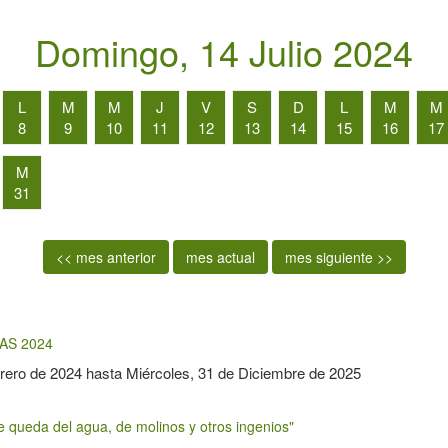
Domingo, 14 Julio 2024
L
M
M
J
V
S
D
L
M
M
8
9
10
11
12
13
14
15
16
17
M
31
<< mes anterior
mes actual
mes siguiente >>
AS 2024
rero de 2024
hasta
Miércoles, 31 de Diciembre de 2025
queda del agua, de molinos y otros ingenios"