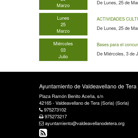
De
Lunes, 25 de Ma
Marzo
Lunes
ACTIVIDADES CUL
25
De
Lunes, 25 de Ma
Marzo
Miércoles
Bases para el concur
03
De
Miércoles, 3 de 
Julio
Ayuntamiento de Valdeavellano de Tera
Plaza Ramón Benito Aceña, s/n
42165 - Valdeavellano de Tera (Soria) (Soria)
975273102
975273217
ayuntamiento@valdeavellanodetera.org