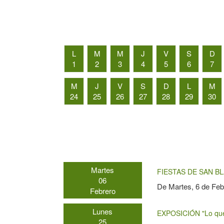
L
M
M
J
V
S
D
1
2
3
4
5
6
7
M
J
V
S
D
L
M
24
25
26
27
28
29
30
Martes
FIESTAS DE SAN BL
06
De
Martes, 6 de Feb
Febrero
Lunes
EXPOSICIÓN "Lo que 
25