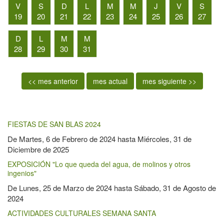
V
S
D
L
M
M
J
V
S
19
20
21
22
23
24
25
26
27
D
L
M
M
28
29
30
31
<< mes anterior
mes actual
mes siguiente >>
FIESTAS DE SAN BLAS 2024
De
Martes, 6 de Febrero de 2024
hasta
Miércoles, 31 de
Diciembre de 2025
EXPOSICIÓN "Lo que queda del agua, de molinos y otros
ingenios"
De
Lunes, 25 de Marzo de 2024
hasta
Sábado, 31 de Agosto de
2024
ACTIVIDADES CULTURALES SEMANA SANTA