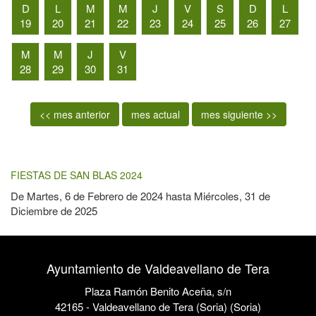
D
L
M
M
J
V
S
D
L
19
20
21
22
23
24
25
26
27
M
M
J
V
28
29
30
31
<< mes anterior
mes actual
mes siguiente >>
FIESTAS DE SAN BLAS 2024
De
Martes, 6 de Febrero de 2024
hasta
Miércoles, 31 de
Diciembre de 2025
Ayuntamiento de Valdeavellano de Tera
Plaza Ramón Benito Aceña, s/n
42165 - Valdeavellano de Tera (Soria) (Soria)