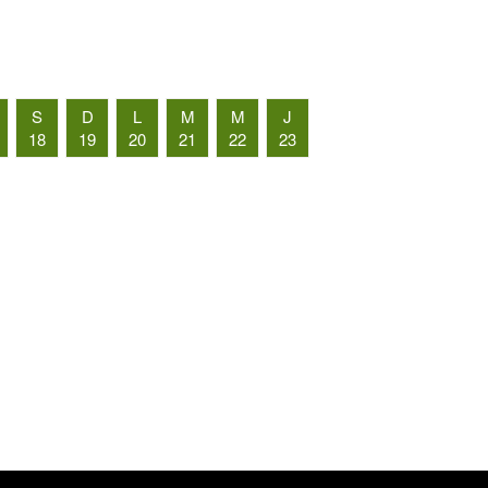
S
D
L
M
M
J
18
19
20
21
22
23