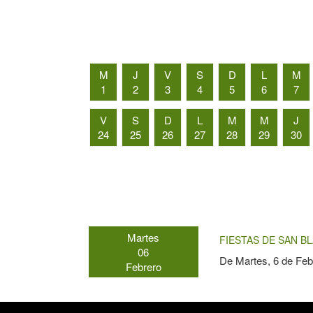
M
J
V
S
D
L
M
1
2
3
4
5
6
7
V
S
D
L
M
M
J
24
25
26
27
28
29
30
Martes
FIESTAS DE SAN BL
06
De
Martes, 6 de Feb
Febrero