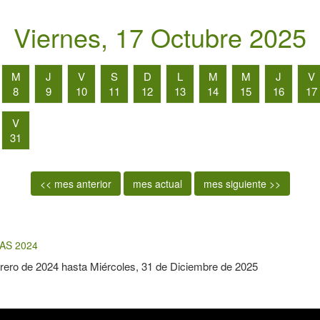
Viernes, 17 Octubre 2025
M
J
V
S
D
L
M
M
J
V
8
9
10
11
12
13
14
15
16
17
V
31
<< mes anterior
mes actual
mes siguiente >>
AS 2024
rero de 2024
hasta
Miércoles, 31 de Diciembre de 2025