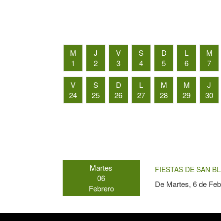
M
J
V
S
D
L
M
1
2
3
4
5
6
7
V
S
D
L
M
M
J
24
25
26
27
28
29
30
Martes
FIESTAS DE SAN BL
06
De
Martes, 6 de Feb
Febrero