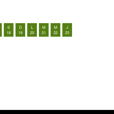
S
D
L
M
M
J
18
19
20
21
22
23