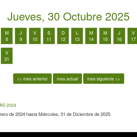
Jueves, 30 Octubre 2025
M
J
V
S
D
L
M
M
J
V
8
9
10
11
12
13
14
15
16
17
V
31
<< mes anterior
mes actual
mes siguiente >>
AS 2024
rero de 2024
hasta
Miércoles, 31 de Diciembre de 2025