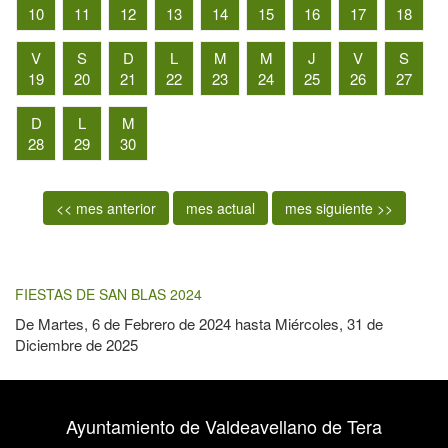
10
11
12
13
14
15
16
17
18
V
S
D
L
M
M
J
V
S
19
20
21
22
23
24
25
26
27
D
L
M
28
29
30
<< mes anterior
mes actual
mes siguiente >>
FIESTAS DE SAN BLAS 2024
De
Martes, 6 de Febrero de 2024
hasta
Miércoles, 31 de
Diciembre de 2025
Ayuntamiento de Valdeavellano de Tera