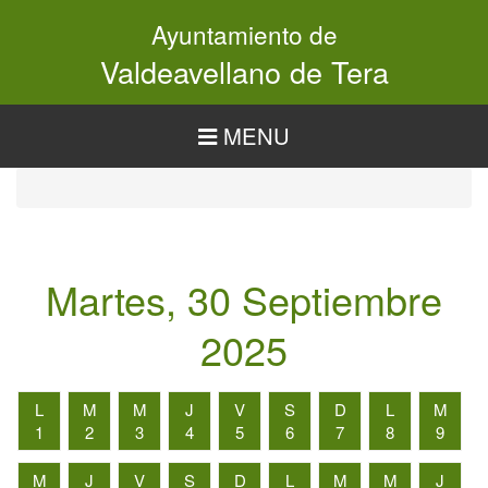
Pasar
Ayuntamiento de
al
contenido
Valdeavellano de Tera
principal
MENU
Martes, 30 Septiembre
2025
L
M
M
J
V
S
D
L
M
1
2
3
4
5
6
7
8
9
M
J
V
S
D
L
M
M
J