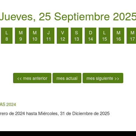
Jueves, 25 Septiembre 202
L
M
M
J
V
S
D
L
M
M
8
9
10
11
12
13
14
15
16
17
<< mes anterior
mes actual
mes siguiente >>
AS 2024
rero de 2024
hasta
Miércoles, 31 de Diciembre de 2025