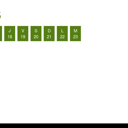
5
J
V
S
D
L
M
18
19
20
21
22
23