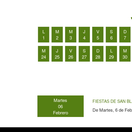
L
M
M
J
V
S
D
1
2
3
4
5
6
7
M
J
V
S
D
L
M
24
25
26
27
28
29
30
Martes
FIESTAS DE SAN BL
06
De
Martes, 6 de Feb
Febrero