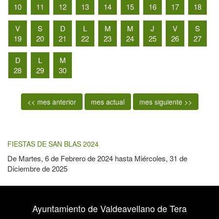
10
11
12
13
14
15
16
17
18
V
S
D
L
M
M
J
V
S
19
20
21
22
23
24
25
26
27
D
L
M
28
29
30
<< mes anterior
mes actual
mes siguiente >>
FIESTAS DE SAN BLAS 2024
De
Martes, 6 de Febrero de 2024
hasta
Miércoles, 31 de
Diciembre de 2025
Ayuntamiento de Valdeavellano de Tera