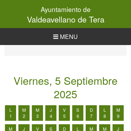
Pasar
Ayuntamiento de
al
contenido
Valdeavellano de Tera
principal
MENU
Viernes, 5 Septiembre
2025
L
M
M
J
V
S
D
L
M
1
2
3
4
5
6
7
8
9
M
J
V
S
D
L
M
M
J