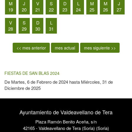
M
J
V
S
D
L
M
M
J
19
20
21
22
23
24
25
26
27
V
S
D
L
28
29
30
31
<< mes anterior
mes actual
mes siguiente >>
FIESTAS DE SAN BLAS 2024
De
Martes, 6 de Febrero de 2024
hasta
Miércoles, 31 de
Diciembre de 2025
Ayuntamiento de Valdeavellano de Tera
Plaza Ramón Benito Aceña, s/n
42165 - Valdeavellano de Tera (Soria) (Soria)