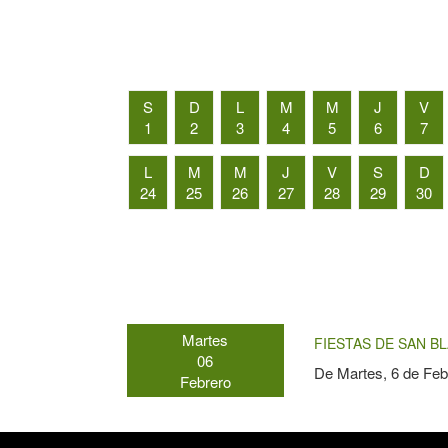
S
D
L
M
M
J
V
1
2
3
4
5
6
7
L
M
M
J
V
S
D
24
25
26
27
28
29
30
Martes
FIESTAS DE SAN BL
06
De
Martes, 6 de Feb
Febrero