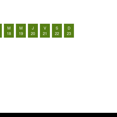
M
M
J
V
S
D
18
19
20
21
22
23