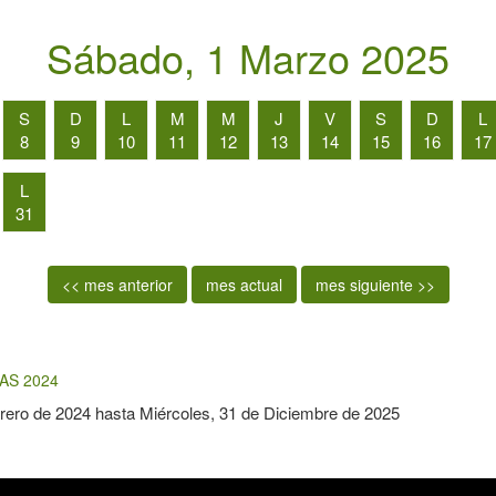
Sábado, 1 Marzo 2025
S
D
L
M
M
J
V
S
D
L
8
9
10
11
12
13
14
15
16
17
L
31
<< mes anterior
mes actual
mes siguiente >>
AS 2024
rero de 2024
hasta
Miércoles, 31 de Diciembre de 2025