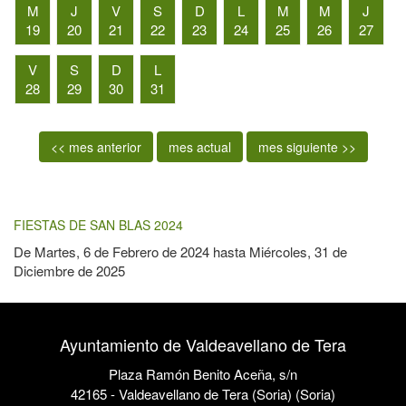
M
J
V
S
D
L
M
M
J
19
20
21
22
23
24
25
26
27
V
S
D
L
28
29
30
31
<< mes anterior
mes actual
mes siguiente >>
FIESTAS DE SAN BLAS 2024
De
Martes, 6 de Febrero de 2024
hasta
Miércoles, 31 de
Diciembre de 2025
Ayuntamiento de Valdeavellano de Tera
Plaza Ramón Benito Aceña, s/n
42165 - Valdeavellano de Tera (Soria) (Soria)