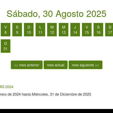
Sábado, 30 Agosto 2025
V
S
D
L
M
M
J
V
S
D
8
9
10
11
12
13
14
15
16
17
D
31
<< mes anterior
mes actual
mes siguiente >>
AS 2024
rero de 2024
hasta
Miércoles, 31 de Diciembre de 2025