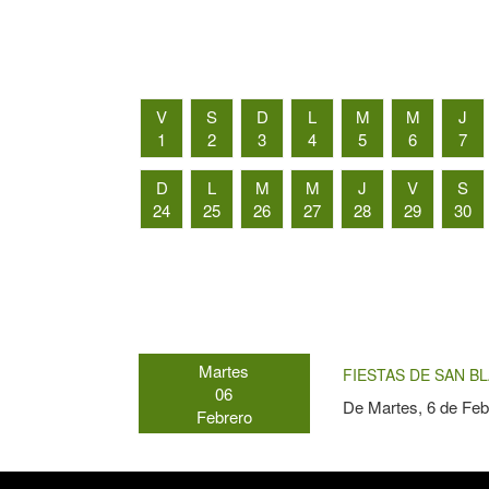
V
S
D
L
M
M
J
1
2
3
4
5
6
7
D
L
M
M
J
V
S
24
25
26
27
28
29
30
Martes
FIESTAS DE SAN BL
06
De
Martes, 6 de Feb
Febrero