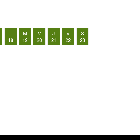
L
M
M
J
V
S
18
19
20
21
22
23