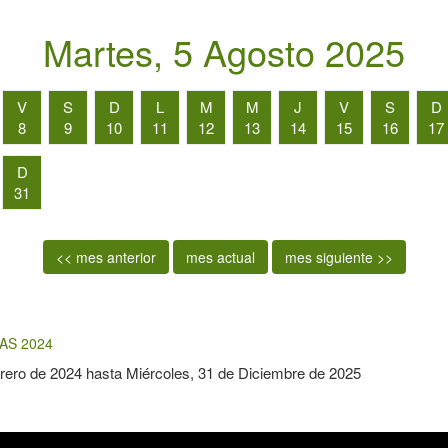
Martes, 5 Agosto 2025
V
S
D
L
M
M
J
V
S
D
8
9
10
11
12
13
14
15
16
17
D
31
<< mes anterior
mes actual
mes siguiente >>
AS 2024
rero de 2024
hasta
Miércoles, 31 de Diciembre de 2025