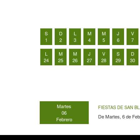
S
D
L
M
M
J
V
1
2
3
4
5
6
7
L
M
M
J
V
S
D
24
25
26
27
28
29
30
Martes
FIESTAS DE SAN BL
06
De
Martes, 6 de Feb
Febrero