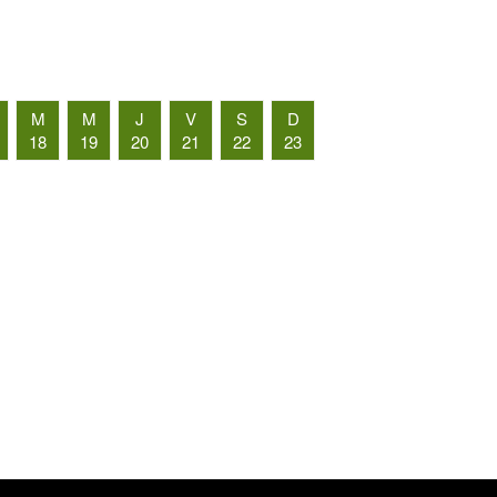
M
M
J
V
S
D
18
19
20
21
22
23