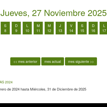
Jueves, 27 Noviembre 2025
S
D
L
M
M
J
V
S
D
L
8
9
10
11
12
13
14
15
16
17
<< mes anterior
mes actual
mes siguiente >>
AS 2024
rero de 2024
hasta
Miércoles, 31 de Diciembre de 2025