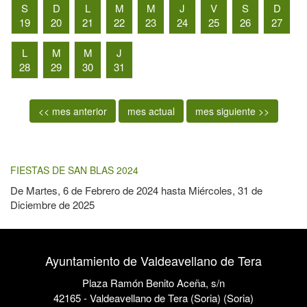
S
D
L
M
M
J
V
S
D
19
20
21
22
23
24
25
26
27
L
M
M
J
28
29
30
31
<< mes anterior
mes actual
mes siguiente >>
FIESTAS DE SAN BLAS 2024
De
Martes, 6 de Febrero de 2024
hasta
Miércoles, 31 de
Diciembre de 2025
Ayuntamiento de Valdeavellano de Tera
Plaza Ramón Benito Aceña, s/n
42165 - Valdeavellano de Tera (Soria) (Soria)