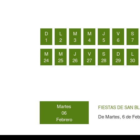
D
L
M
M
J
V
S
1
2
3
4
5
6
7
M
M
J
V
S
D
L
24
25
26
27
28
29
30
Martes
FIESTAS DE SAN BL
06
De
Martes, 6 de Feb
Febrero