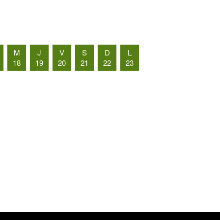
M
J
V
S
D
L
18
19
20
21
22
23