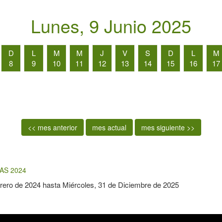
Lunes, 9 Junio 2025
D
L
M
M
J
V
S
D
L
M
8
9
10
11
12
13
14
15
16
17
<< mes anterior
mes actual
mes siguiente >>
AS 2024
rero de 2024
hasta
Miércoles, 31 de Diciembre de 2025