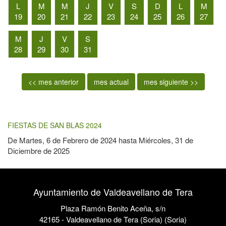
L
M
M
J
V
S
D
L
M
19
20
21
22
23
24
25
26
27
M
J
V
S
28
29
30
31
<< mes anterior
mes actual
mes siguiente >>
FIESTAS DE SAN BLAS 2024
De
Martes, 6 de Febrero de 2024
hasta
Miércoles, 31 de
Diciembre de 2025
Ayuntamiento de Valdeavellano de Tera
Plaza Ramón Benito Aceña, s/n
42165 - Valdeavellano de Tera (Soria) (Soria)