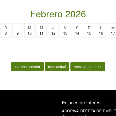
Febrero 2026
D
L
M
M
J
V
S
D
L
M
8
9
10
11
12
13
14
15
16
17
<< mes anterior
mes actual
mes siguiente >>
Enlaces de Interés
ASOPIVA OFERTA DE EMPLEO: