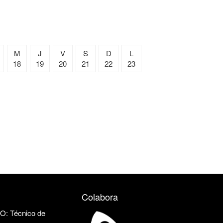
M
J
V
S
D
L
18
19
20
21
22
23
Colabora
 Técnico de