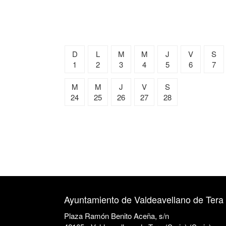
D
L
M
M
J
V
S
1
2
3
4
5
6
7
M
M
J
V
S
24
25
26
27
28
Ayuntamiento de Valdeavellano de Tera
Plaza Ramón Benito Aceña, s/n